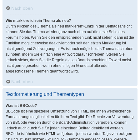
Nach oben
Wie markiere ich ein Thema als neu?
Durch Klicken des „Thema als neu markieren“-Links in der Beitragsansicht
können Sie das Thema wieder ganz nach oben auf die erste Seite des
Forums holen. Wenn Sie den entsprechenden Link nicht sehen, dann ist die
Funktion möglicherweise deaktiviert oder seit der letzten Markierung ist
nicht genügend Zeit vergangen. Es ist auch möglich, das Thema nach oben
zu holen, indem Sie einfach eine Antwort darauf schreiben. Stellen Sie
jedoch sicher, dass Sie die Regeln dieses Boards beachten! Es wird meist
nicht gerne gesehen, wenn ohne triftigen Grund auf alte oder
abgeschlossene Themen geantwortet wird.
Nach oben
Textformatierung und Thementypen
Was ist BBCode?
BBCode ist eine spezielle Umsetzung von HTML, die Ihnen weitreichende
Formatierungsmöglichkeiten für Ihren Text gibt. Die Rechte zur Verwendung
von BBCode werden durch die Board-Administration vergeben, können
jedoch auch durch Sie für jeden einzelnen Beitrag deaktiviert werden.
BBCode ist ähnlich wie HTML aufgebaut, jedoch werden Tags von eckigen
(„[“ und „]“) statt spitzen („<“ und „>“) Klammern eingeschlossen. Weitere