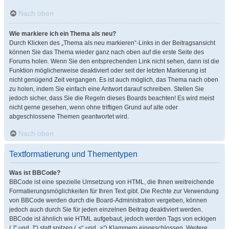
Nach oben
Wie markiere ich ein Thema als neu?
Durch Klicken des „Thema als neu markieren“-Links in der Beitragsansicht
können Sie das Thema wieder ganz nach oben auf die erste Seite des
Forums holen. Wenn Sie den entsprechenden Link nicht sehen, dann ist die
Funktion möglicherweise deaktiviert oder seit der letzten Markierung ist
nicht genügend Zeit vergangen. Es ist auch möglich, das Thema nach oben
zu holen, indem Sie einfach eine Antwort darauf schreiben. Stellen Sie
jedoch sicher, dass Sie die Regeln dieses Boards beachten! Es wird meist
nicht gerne gesehen, wenn ohne triftigen Grund auf alte oder
abgeschlossene Themen geantwortet wird.
Nach oben
Textformatierung und Thementypen
Was ist BBCode?
BBCode ist eine spezielle Umsetzung von HTML, die Ihnen weitreichende
Formatierungsmöglichkeiten für Ihren Text gibt. Die Rechte zur Verwendung
von BBCode werden durch die Board-Administration vergeben, können
jedoch auch durch Sie für jeden einzelnen Beitrag deaktiviert werden.
BBCode ist ähnlich wie HTML aufgebaut, jedoch werden Tags von eckigen
(„[“ und „]“) statt spitzen („<“ und „>“) Klammern eingeschlossen. Weitere