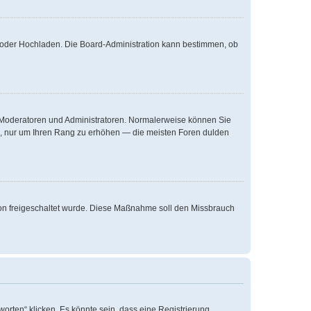
te oder Hochladen. Die Board-Administration kann bestimmen, ob
ie Moderatoren und Administratoren. Normalerweise können Sie
äge, nur um Ihren Rang zu erhöhen — die meisten Foren dulden
ation freigeschaltet wurde. Diese Maßnahme soll den Missbrauch
rten“ klicken. Es könnte sein, dass eine Registrierung