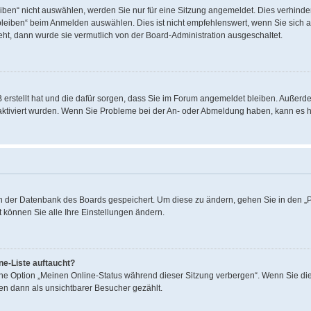
en“ nicht auswählen, werden Sie nur für eine Sitzung angemeldet. Dies verhinder
eiben“ beim Anmelden auswählen. Dies ist nicht empfehlenswert, wenn Sie sich a
teht, dann wurde sie vermutlich von der Board-Administration ausgeschaltet.
B erstellt hat und die dafür sorgen, dass Sie im Forum angemeldet bleiben. Außer
 aktiviert wurden. Wenn Sie Probleme bei der An- oder Abmeldung haben, kann es 
 in der Datenbank des Boards gespeichert. Um diese zu ändern, gehen Sie in den „P
 können Sie alle Ihre Einstellungen ändern.
ne-Liste auftaucht?
eine Option „Meinen Online-Status während dieser Sitzung verbergen“. Wenn Sie die
en dann als unsichtbarer Besucher gezählt.