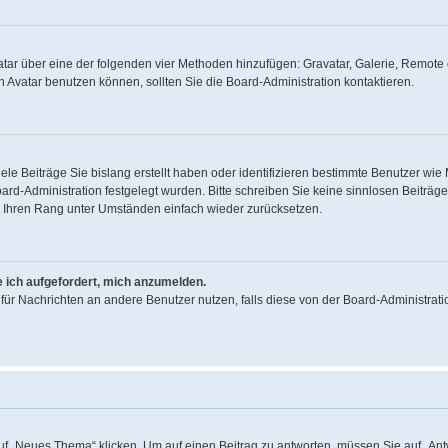
Avatar über eine der folgenden vier Methoden hinzufügen: Gravatar, Galerie, Remo
Avatar benutzen können, sollten Sie die Board-Administration kontaktieren.
ele Beiträge Sie bislang erstellt haben oder identifizieren bestimmte Benutzer w
oard-Administration festgelegt wurden. Bitte schreiben Sie keine sinnlosen Beitr
rd Ihren Rang unter Umständen einfach wieder zurücksetzen.
e ich aufgefordert, mich anzumelden.
on für Nachrichten an andere Benutzer nutzen, falls diese von der Board-Administr
„Neues Thema“ klicken. Um auf einen Beitrag zu antworten, müssen Sie auf „Antwo