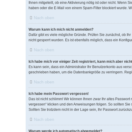
Ihnen mitgeteilt, ob eine Aktivierung nötig ist oder nicht. Wenn
haben oder die E-Mail von einem Spam-Filter blockiert wurde. We
Nach oben
Warum kann ich mich nicht anmelden?
Dafür gibt es viele mögliche Gründe. Prüfen Sie zunächst, ob Ih
nicht gesperrt wurden. Es ist ebenfalls möglich, dass ein Konfig
Nach oben
Ich habe mich vor einiger Zeit registriert, kann mich aber ni
Es kann sein, dass ein Administrator Ihr Benutzerkonto aus vers
geschrieben haben, um die Datenbankgröße zu verringern. Regist
Nach oben
Ich habe mein Passwort vergessen!
Das ist nicht schlimm! Wir können Ihnen zwar Ihr altes Passwort
vergessen“ klicken und den Anweisungen folgen. So sollten Sie
Sollten Sie trotzdem nicht in der Lage sein, Ihr Passwort zurück
Nach oben
Warum werde ich automatisch abgemeldet?