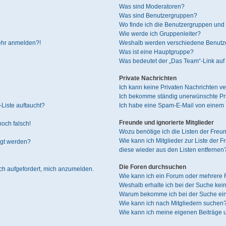
Was sind Moderatoren?
Was sind Benutzergruppen?
Wo finde ich die Benutzergruppen und w
Wie werde ich Gruppenleiter?
mehr anmelden?!
Weshalb werden verschiedene Benutzer
Was ist eine Hauptgruppe?
Was bedeutet der „Das Team“-Link auf 
Private Nachrichten
Ich kann keine Privaten Nachrichten ve
Ich bekomme ständig unerwünschte Pri
Liste auftaucht?
Ich habe eine Spam-E-Mail von einem M
Freunde und ignorierte Mitglieder
noch falsch!
Wozu benötige ich die Listen der Freun
Wie kann ich Mitglieder zur Liste der F
igt werden?
diese wieder aus den Listen entfernen
Die Foren durchsuchen
ich aufgefordert, mich anzumelden.
Wie kann ich ein Forum oder mehrere
Weshalb erhalte ich bei der Suche kei
Warum bekomme ich bei der Suche ein
Wie kann ich nach Mitgliedern suchen
Wie kann ich meine eigenen Beiträge