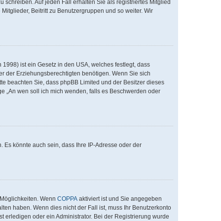
schreiben. Auf jeden Fall erhalten Sie als registriertes Mitglied
Mitglieder, Beitritt zu Benutzergruppen und so weiter. Wir
1998) ist ein Gesetz in den USA, welches festlegt, dass
er der Erziehungsberechtigten benötigen. Wenn Sie sich
 Bitte beachten Sie, dass phpBB Limited und der Besitzer dieses
age „An wen soll ich mich wenden, falls es Beschwerden oder
. Es könnte auch sein, dass Ihre IP-Adresse oder der
i Möglichkeiten. Wenn
COPPA
aktiviert ist und Sie angegeben
lten haben. Wenn dies nicht der Fall ist, muss Ihr Benutzerkonto
t erledigen oder ein Administrator. Bei der Registrierung wurde