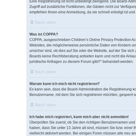
Eine Registrierung ist nicht unbedingt zwingend. Die Board-Admini
Zugriff auf zusätzliche Funktionen, die Gästen nicht zur Verfügun
empfehlen Ihnen eine Anmeldung, da sie schnell erledigt ist und I
Nach oben
Was ist COPPA?
COPPA, ausgeschrieben Children’s Online Privacy Protection Act 
Websites, die möglicherweise persönliche Daten von Kindern un
unsicher sind, ob dies auf Sie oder die Website, auf der Sie sich
Boards keine Rechtsberatung anbieten kann und nicht die Anlaufs
juristische Anfragen zu diesem Forum gibt?“ behandelt werden.
Nach oben
Warum kann ich mich nicht registrieren?
Es kann sein, dass die Board-Administration die Registrierung 
Benutzername, mit dem Sie sich registrieren möchten, gesperrt w
Nach oben
Ich habe mich registriert, kann mich aber nicht anmelden!
Überprüfen Sie zuerst, ob Sie den richtigen Benutzernamen un
haben, dass Sie unter 13 Jahre alt sind, müssen Sie bzw. einer I
vielleicht aktiviert werden. Bei einigen Foren müssen alle neu a