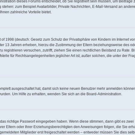
stration dieses Forums entscheidet, ob Sie registriert sein müssen, um Beiträge zu 
g stehen: zum Beispiel Avatarbilder, Private Nachrichten, E-Mail-Versand an andere 
hnen zahlreiche Vorteile bietet.
of 1998 (deutsch: Gesetz zum Schutz der Privatsphäre von Kindern im Internet von 
ter 13 Jahren erheben, hierzu die Zustimmung der Eltern beziehungsweise des od
 zu registrieren versuchen, zutrifft, ziehen Sie einen rechtlichen Beistand zu Rate.
telle für Rechtsangelegenheiten jeglicher Art ist; außer solchen, die unter der Fr
komplett ausgeschaltet hat, damit sich keine neuen Benutzer mehr anmelden können
urden. Um Hilfe zu erhalten, wenden Sie sich an die Board-Administration.
d das richtige Passwort eingegeben haben. Wenn diese stimmen, dann gibt es zwe
hrer Eltern oder Ihrer Erziehungsberechtigten den Anweisungen folgen, die Sie erha
ngemeldeten Mitglieder erst freigeschaltet werden – entweder müssen Sie dies selbs