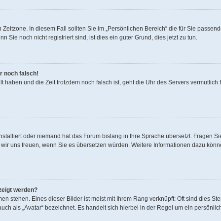
 Zeitzone. In diesem Fall sollten Sie im „Persönlichen Bereich“ die für Sie passende 
ie noch nicht registriert sind, ist dies ein guter Grund, dies jetzt zu tun.
r noch falsch!
lt haben und die Zeit trotzdem noch falsch ist, geht die Uhr des Servers vermutlich 
nstalliert oder niemand hat das Forum bislang in Ihre Sprache übersetzt. Fragen Si
rden wir uns freuen, wenn Sie es übersetzen würden. Weitere Informationen dazu kön
zeigt werden?
n stehen. Eines dieser Bilder ist meist mit Ihrem Rang verknüpft: Oft sind dies Ste
ch als „Avatar“ bezeichnet. Es handelt sich hierbei in der Regel um ein persönlich