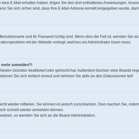
 Sie eine E-Mail erhalten haben, folgen Sie den dort enthaltenen Anweisungen. Anso
nn Sie sich sicher sind, dass Ihre E-Mail-Adresse korrekt eingegeben wurde, dann 
r Benutzername und Ihr Passwort richtig sind. Wenn dies der Fall ist, wenden Sie s
urationsproblem mit der Website vorliegt, welches ein Administrator lösen muss.
cht mehr anmelden?!
chieden Gründen deaktiviert oder gelöscht hat. Außerdem löschen viele Boards regel
rieren Sie sich einfach erneut und nehmen Sie aktiv an den Diskussionen teil!
 nicht wieder mitteilen, Sie können es jedoch zurücksetzen. Dies machen Sie, inde
 sich schnell wieder anmelden können.
zusetzen, so wenden Sie sich an die Board-Administration.