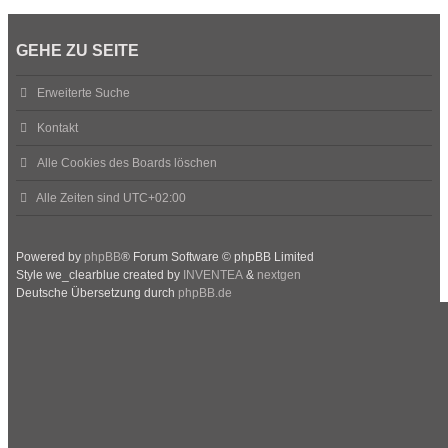
GEHE ZU SEITE
Erweiterte Suche
Kontakt
Alle Cookies des Boards löschen
Alle Zeiten sind
UTC+02:00
Powered by
phpBB
® Forum Software © phpBB Limited
Style we_clearblue created by
INVENTEA
&
nextgen
Deutsche Übersetzung durch
phpBB.de