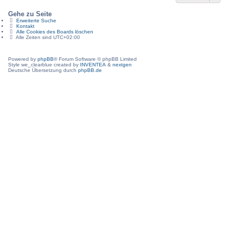
Gehe zu Seite
Erweiterte Suche
Kontakt
Alle Cookies des Boards löschen
Alle Zeiten sind
UTC+02:00
Powered by
phpBB
® Forum Software © phpBB Limited
Style we_clearblue created by
INVENTEA
&
nextgen
Deutsche Übersetzung durch
phpBB.de