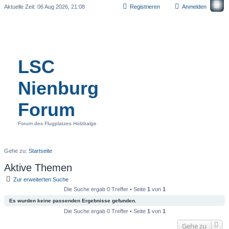
Aktuelle Zeit: 06 Aug 2026, 21:08
Registrieren
Anmelden
LSC
Nienburg
Forum
Forum des Flugplatzes Holzbalge
Gehe zu:
Startseite
Aktive Themen
Zur erweiterten Suche
Die Suche ergab 0 Treffer • Seite
1
von
1
Es wurden keine passenden Ergebnisse gefunden.
Die Suche ergab 0 Treffer • Seite
1
von
1
Gehe zu