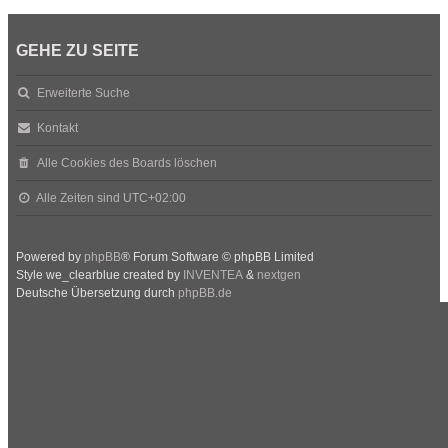
GEHE ZU SEITE
Erweiterte Suche
Kontakt
Alle Cookies des Boards löschen
Alle Zeiten sind
UTC+02:00
Powered by
phpBB
® Forum Software © phpBB Limited
Style we_clearblue created by
INVENTEA
&
nextgen
Deutsche Übersetzung durch
phpBB.de