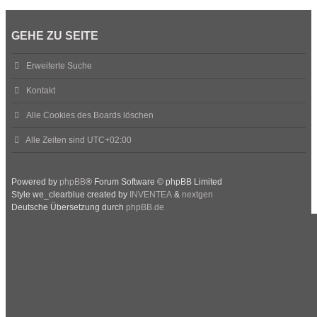
GEHE ZU SEITE
Erweiterte Suche
Kontakt
Alle Cookies des Boards löschen
Alle Zeiten sind
UTC+02:00
Powered by
phpBB
® Forum Software © phpBB Limited
Style we_clearblue created by
INVENTEA
&
nextgen
Deutsche Übersetzung durch
phpBB.de