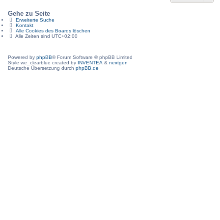
Gehe zu Seite
Erweiterte Suche
Kontakt
Alle Cookies des Boards löschen
Alle Zeiten sind
UTC+02:00
Powered by
phpBB
® Forum Software © phpBB Limited
Style we_clearblue created by
INVENTEA
&
nextgen
Deutsche Übersetzung durch
phpBB.de