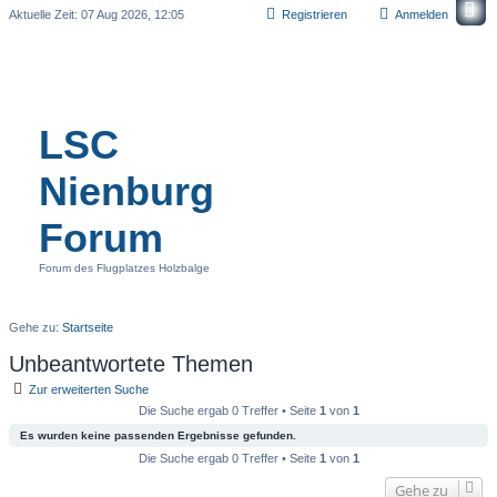
Aktuelle Zeit: 07 Aug 2026, 12:05
Registrieren
Anmelden
LSC
Nienburg
Forum
Forum des Flugplatzes Holzbalge
Gehe zu:
Startseite
Unbeantwortete Themen
Zur erweiterten Suche
Die Suche ergab 0 Treffer • Seite
1
von
1
Es wurden keine passenden Ergebnisse gefunden.
Die Suche ergab 0 Treffer • Seite
1
von
1
Gehe zu