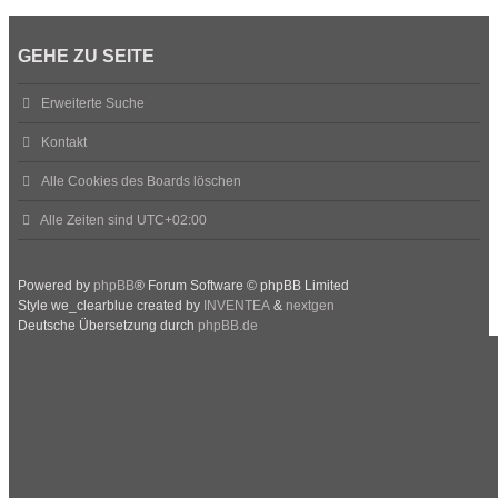
GEHE ZU SEITE
Erweiterte Suche
Kontakt
Alle Cookies des Boards löschen
Alle Zeiten sind
UTC+02:00
Powered by
phpBB
® Forum Software © phpBB Limited
Style we_clearblue created by
INVENTEA
&
nextgen
Deutsche Übersetzung durch
phpBB.de