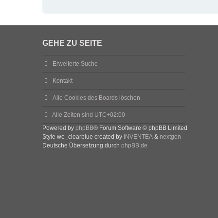
GEHE ZU SEITE
Erweiterte Suche
Kontakt
Alle Cookies des Boards löschen
Alle Zeiten sind
UTC+02:00
Powered by
phpBB
® Forum Software © phpBB Limited
Style we_clearblue created by
INVENTEA
&
nextgen
Deutsche Übersetzung durch
phpBB.de