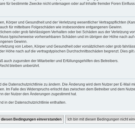
re für bestimmte Zwecke nicht untersagen oder auf Inhalte fremder Foren Einflus
n, Körper und Gesundheit und der Verletzung wesentlicher Vertragspflichten (Kardin
ilt auch für mittelbare Folgeschäden wie insbesondere entgangenen Gewinn.
zlichem oder grob fahrlässigem Verhalten oder bei Schäden aus der Verletzung vo
gsschluss typischerweise vorhersehbaren Schäden und im übrigen der Höhe nach auf 
gangenen Gewinn.
rletzung von Leben, Körper und Gesundheit oder vorsätzlichem oder grob fahrlässi
r Höhe nach auf die vertragstypischen Durchschnittsschäden begrenzt. Dies gilt
ß auch zugunsten der Mitarbeiter und Erfüllungsgehilfen des Betreibers.
echt bleiben unberührt.
 die Datenschutzrichtlinie zu ändern. Die Änderung wird dem Nutzer per E-Mail mit
en. Im Falle des Widerspruchs erlischt das zwischen dem Betreiber und dem Nutzer
enn der Nutzer den Änderungen zugestimmt hat.
 in der Datenschutzrichtlinie enthalten.