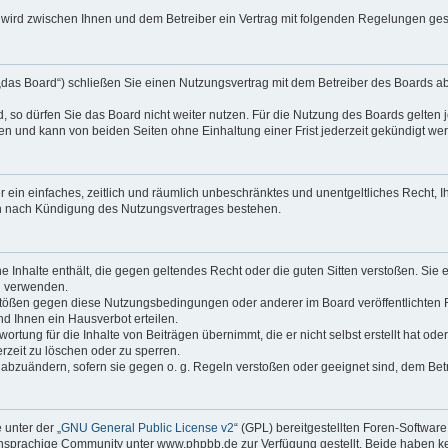
“) wird zwischen Ihnen und dem Betreiber ein Vertrag mit folgenden Regelungen ge
das Board“) schließen Sie einen Nutzungsvertrag mit dem Betreiber des Boards ab 
so dürfen Sie das Board nicht weiter nutzen. Für die Nutzung des Boards gelten je
n und kann von beiden Seiten ohne Einhaltung einer Frist jederzeit gekündigt we
er ein einfaches, zeitlich und räumlich unbeschränktes und unentgeltliches Recht,
ch nach Kündigung des Nutzungsvertrages bestehen.
ine Inhalte enthält, die gegen geltendes Recht oder die guten Sitten verstoßen. Sie
u verwenden.
rstößen gegen diese Nutzungsbedingungen oder anderer im Board veröffentlichten
d Ihnen ein Hausverbot erteilen.
rtung für die Inhalte von Beiträgen übernimmt, die er nicht selbst erstellt hat od
erzeit zu löschen oder zu sperren.
e abzuändern, sofern sie gegen o. g. Regeln verstoßen oder geeignet sind, dem Be
unter der „
GNU General Public License v2
“ (GPL) bereitgestellten Foren-Softwa
sprachige Community unter www.phpbb.de zur Verfügung gestellt. Beide haben kein