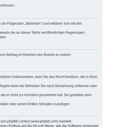
schlossen:
(im Folgenden „Betreiber“) und erklären sich mit den
weils die an dieser Stelle veröffentlichten Regelungen.
rden.
 Ihren Beitrag im Rahmen des Boards zu nutzen.
 erklären insbesondere, dass Sie das Recht besitzen, die in Ihren
 Regeln kann der Betreiber Sie nach Abmahnung zeitweise oder
er die er nicht zur Kenntnis genommen hat. Sie gestatten dem
treiber oder einem Dritten Schaden zuzufügen.
re von phpBB Limited (www.phpbb.com) handelt;
en Einfluss auf die Art und Weise, wie die Software verwendet