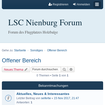
Registrieren
Anmelden
LSC Nienburg Forum
Forum des Flugplatzes Holzbalge
Gehe zu:
Startseite
Sonstiges
Offener Bereich
Offener Bereich
Suche
Erweiterte Suche
Neues Thema
0 Themen • Seite
1
von
1
Bekanntmachungen
Aktuelles, Neues & Interessantes
Letzter Beitrag von
seifertw
«
15 Nov 2017, 21:47
Antworten:
1